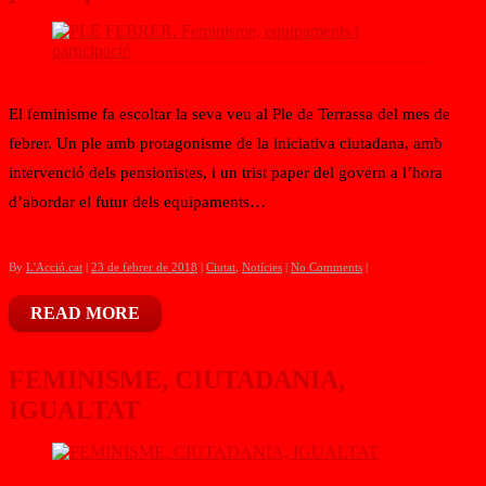
El feminisme fa escoltar la seva veu al Ple de Terrassa del mes de
febrer. Un ple amb protagonisme de la iniciativa ciutadana, amb
intervenció dels pensionistes, i un trist paper del govern a l’hora
d’abordar el futur dels equipaments…
By
L'Acció.cat
|
23 de febrer de 2018
|
Ciutat
,
Notícies
|
No Comments
|
READ MORE
FEMINISME, CIUTADANIA,
IGUALTAT