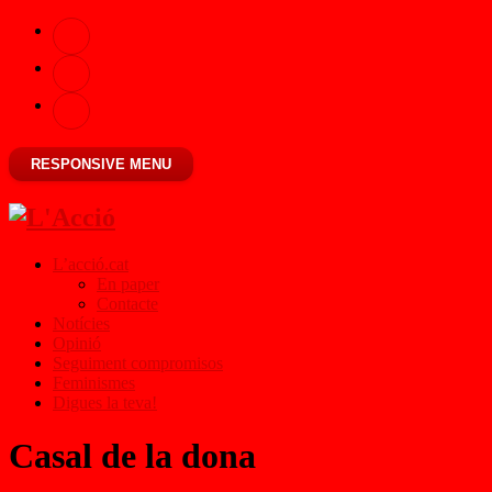
RESPONSIVE MENU
L’acció.cat
En paper
Contacte
Notícies
Opinió
Seguiment compromisos
Feminismes
Digues la teva!
Casal de la dona