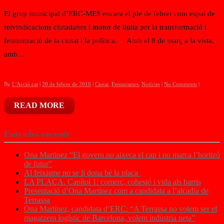
El grup municipal d’ERC-MES encara el ple de febrer com espai de
reivindicacions ciutadanes i motor de lluita per la transformació i
feminització de la ciutat i la política. Amb el 8 de març a la vista,
amb…
By
L'Acció.cat
|
20 de febrer de 2018
|
Ciutat
,
Feminismes
,
Notícies
|
No Comments
|
READ MORE
Entrades recents
Ona Martínez “El govern no aixeca el cap i no marca l’horitzó
de futur”
Al feixisme no se li dona bé la plaça
LA PLAÇA. Capítol 1: comerç, cohesió i vida als barris
Presentació d’Ona Martínez com a candidata a l’alcadia de
Terrassa
Ona Martínez, candidata d’ERC: “A Terrassa no volem ser el
magatzem logístic de Barcelona, volem indústria neta”