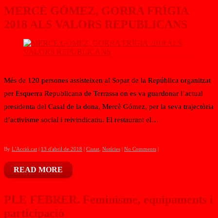
MERCÈ GÓMEZ, GORRA FRÍGIA
2018 ALS VALORS REPUBLICANS
Més de 120 persones assisteixen al Sopar de la República organitzat
per Esquerra Republicana de Terrassa on es va guardonar l’actual
presidenta del Casal de la dona, Mercè Gómez, per la seva trajectòria
d’activisme social i reivindicatiu. El restaurant el…
By
L'Acció.cat
|
13 d'abril de 2018
|
Ciutat
,
Notícies
|
No Comments
|
READ MORE
PLE FEBRER. Feminisme, equipaments i
participació