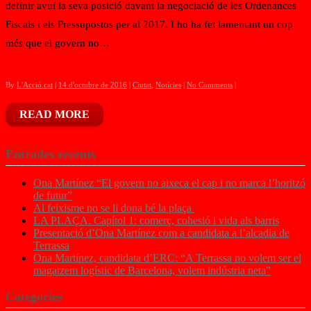
definir avui la seva posició davant la negociació de les Ordenances
Fiscals i els Pressupostos per al 2017. I ho ha fet lamentant un cop
més que el govern no…
By
L'Acció.cat
|
14 d'octubre de 2016
|
Ciutat
,
Notícies
|
No Comments
|
READ MORE
Entrades recents
Ona Martínez “El govern no aixeca el cap i no marca l’horitzó
de futur”
Al feixisme no se li dona bé la plaça
LA PLAÇA. Capítol 1: comerç, cohesió i vida als barris
Presentació d’Ona Martínez com a candidata a l’alcadia de
Terrassa
Ona Martínez, candidata d’ERC: “A Terrassa no volem ser el
magatzem logístic de Barcelona, volem indústria neta”
Categories