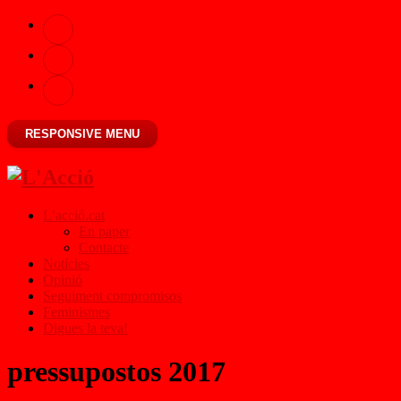
RESPONSIVE MENU
L’acció.cat
En paper
Contacte
Notícies
Opinió
Seguiment compromisos
Feminismes
Digues la teva!
pressupostos 2017