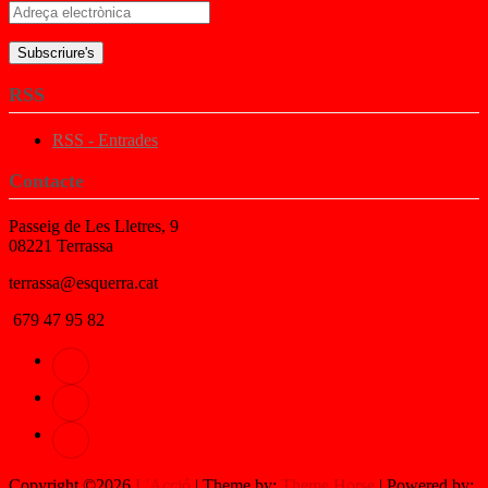
Adreça
electrònica
RSS
RSS - Entrades
Contacte
Passeig de Les Lletres, 9
08221 Terrassa
terrassa@esquerra.cat
679 47 95 82
Copyright ©2026
L'Acció
| Theme by:
Theme Horse
| Powered by: